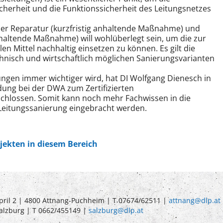
icherheit und die Funktionssicherheit des Leitungsnetzes
ner Reparatur (kurzfristig anhaltende Maßnahme) und
nhaltende Maßnahme) will wohlüberlegt sein, um die zur
en Mittel nachhaltig einsetzen zu können. Es gilt die
chnisch und wirtschaftlich möglichen Sanierungsvarianten
ngen immer wichtiger wird, hat DI Wolfgang Dienesch in
dung bei der DWA zum Zertifizierten
chlossen. Somit kann noch mehr Fachwissen in die
Leitungssanierung eingebracht werden.
ojekten in diesem Bereich
pril 2 | 4800 Attnang-Puchheim | T 07674/62511 |
attnang@dlp.at
Salzburg | T 0662/455149 |
salzburg@dlp.at