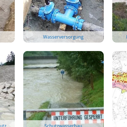
Wasserversorgung
utz
Schutzwasserbau