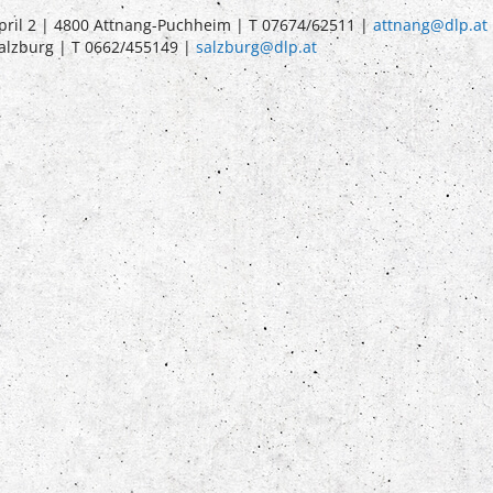
pril 2 | 4800 Attnang-Puchheim | T 07674/62511 |
attnang@dlp.at
Salzburg | T 0662/455149 |
salzburg@dlp.at