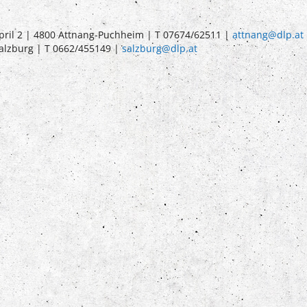
pril 2 | 4800 Attnang-Puchheim | T 07674/62511 |
attnang@dlp.at
Salzburg | T 0662/455149 |
salzburg@dlp.at