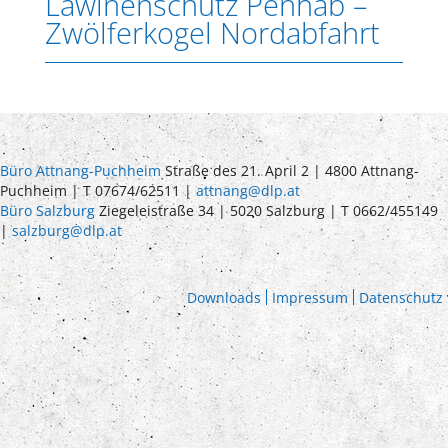
Lawinenschutz Penhab –
Zwölferkogel Nordabfahrt
Büro Attnang-Puchheim
Straße des 21. April 2 | 4800 Attnang-
Puchheim | T 07674/62511 |
attnang@dlp.at
Büro Salzburg
Ziegeleistraße 34 | 5020 Salzburg | T 0662/455149
|
salzburg@dlp.at
Downloads
Impressum
Datenschutz