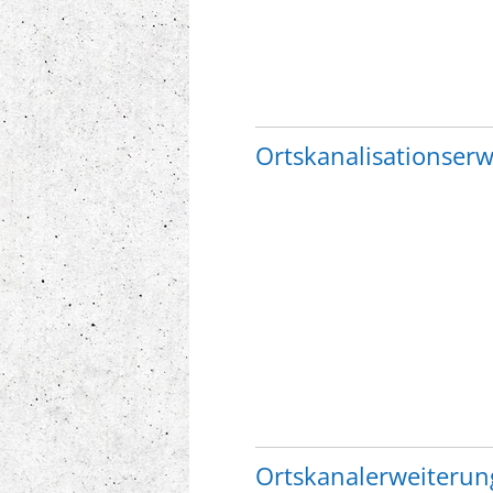
Ortskanalisationser
Ortskanalerweiteru