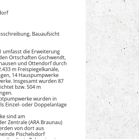
dorf
usschreibung, Bauaufsicht
1 umfasst die Erweiterung
 den Ortschaften Gschwendt,
hausen und Ottendorf durch
2.433 m Freispiegelkanäle,
ungen, 14 Hauspumpwerke
rke. Insgesamt wurden 87
ichtet bzw. 504 m
ngen.
uptpumpwerke wurden in
als Einzel- oder Doppelanlage
ke sind am
der Zentrale (ARA Braunau)
rden von dort aus
einde Pischelsdorf