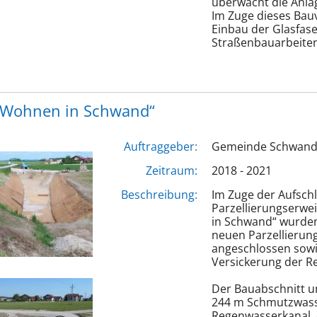
überwacht die Anla
Im Zuge dieses Ba
Einbau der Glasfase
Straßenbauarbeiten
 „Wohnen in Schwand“
Auftraggeber:
Gemeinde Schwan
Zeitraum:
2018 - 2021
Beschreibung:
Im Zuge der Aufsch
Parzellierungserwe
in Schwand“ wurden
neuen Parzellierung
angeschlossen sowi
Versickerung der R
Der Bauabschnitt u
244 m Schmutzwass
Regenwasserkanal, 