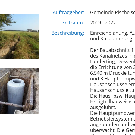
Auftraggeber:
Gemeinde Pischels
Zeitraum:
2019 - 2022
Beschreibung:
Einreichplanung, A
und Kollaudierung
Der Bauabschnitt 1
des Kanalnetzes in
Landerting, Dessen
die Errichtung von 
6.540 m Druckleit
und 3 Hauptpumpwe
Hausanschlüsse err
Hausanschlussleitu
Die Haus- bzw. Ha
Fertigteilbauweise 
ausgeführt.
Die Hauptpumpwer
Betriebsleitsystem 
angebunden und we
überwacht. Die Gem