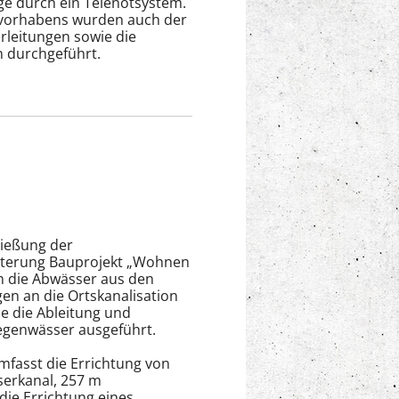
ge durch ein Telenotsystem.
uvorhabens wurden auch der
rleitungen sowie die
 durchgeführt.
d
ließung der
iterung Bauprojekt „Wohnen
 die Abwässer aus den
en an die Ortskanalisation
e die Ableitung und
egenwässer ausgeführt.
mfasst die Errichtung von
erkanal, 257 m
die Errichtung eines