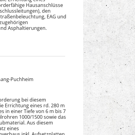
förderfähige Hausanschlüsse
schlussleitungen), den
Straßenbeleuchtung, EAG und
 zugehörigen
nd Asphaltierungen.
nang-Puchheim
orderung bei diesem
e Errichtung eines rd. 280 m
s in einer Tiefe von 6 m bis 7
ilrohren 1000/1500 sowie das
hubmaterial. Aus diesem
tz eines
verbaus inkl. Aufsetzplatten